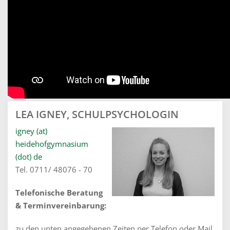
LEA IGNEY, SCHULPSYCHOLOGIN
igney (at)
heidehofgymnasium
(dot) de
Tel. 0711/ 48076 - 70
Telefonische Beratung
& Terminvereinbarung:
zu den unten angegebenen Zeiten per Telefon oder Mail.