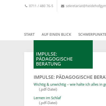
0711 / 480 76-5
sekretariat@heidehofgy
START
AUF EINEN BLICK
SCHWERPUNKT
IMPULSE:
PÄDAGOGISCHE
BERATUNG
IMPULSE: PÄDAGOGISCHE BER
Wichtig & unwichtig – wie halte ich alles in 
(.pdf-Datei)
Lernen im Schlaf
(.pdf-Datei)