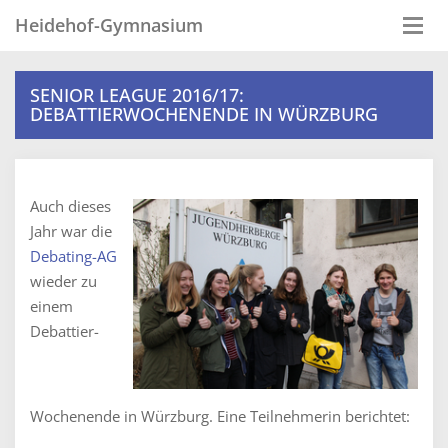
Heidehof-Gymnasium
Togg
navi
SENIOR LEAGUE 2016/17:
DEBATTIERWOCHENENDE IN WÜRZBURG
Auch dieses
Jahr war die
Debating-AG
wieder zu
einem
Debattier-
Wochenende in Würzburg. Eine Teilnehmerin berichtet: