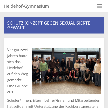
Heidehof-Gymnasium
Togg
navi
SCHUTZKONZEPT GEGEN SEXUALISIERTE
GEWALT
Vor gut zwei
Jahren hatte
sich das
Heidehof
auf den Weg
gemacht:
Eine Gruppe
aus
Schüler*innen, Eltern, Lehrer*innen und Mitarbeitenden
hat seitdem mit Unterstützung der Fachberatungsstelle