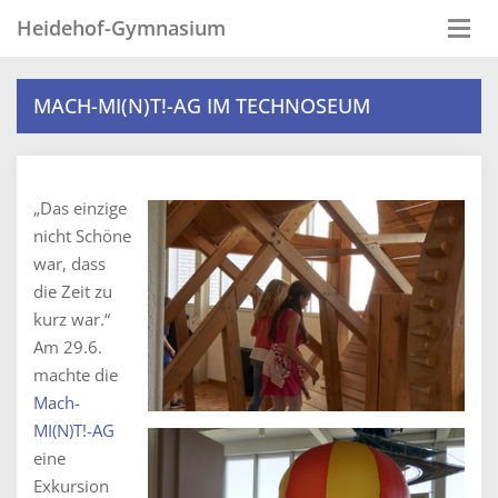
Heidehof-Gymnasium
Togg
navi
MACH-MI(N)T!-AG IM TECHNOSEUM
„Das einzige
nicht Schöne
war, dass
die Zeit zu
kurz war.“
Am 29.6.
machte die
Mach-
MI(N)T!-AG
eine
Exkursion