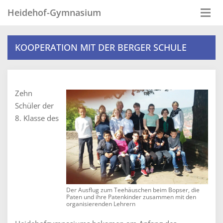
Heidehof-Gymnasium
Togg
navi
KOOPERATION MIT DER BERGER SCHULE
Zehn
Schüler der
8. Klasse des
Der Ausflug zum Teehäuschen beim Bopser, die
Paten und ihre Patenkinder zusammen mit den
organisierenden Lehrern