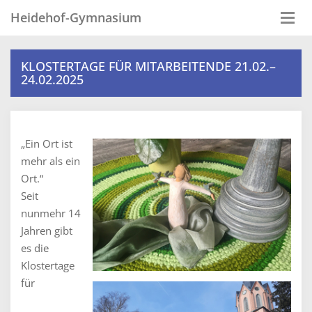
Heidehof-Gymnasium
Togg
navi
KLOSTERTAGE FÜR MITARBEITENDE 21.02.–
24.02.2025
„Ein Ort ist
mehr als ein
Ort.“
Seit
nunmehr 14
Jahren gibt
es die
Klostertage
für