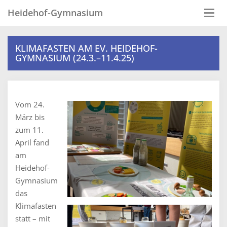
Heidehof-Gymnasium
Togg
navi
KLIMAFASTEN AM EV. HEIDEHOF-
GYMNASIUM (24.3.–11.4.25)
Vom 24.
März bis
zum 11.
April fand
am
Heidehof-
Gymnasium
das
Klimafasten
statt – mit