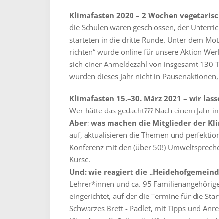
Klimafasten 2020 – 2 Wochen vegetaris
die Schulen waren geschlossen, der Unterrich
starteten in die dritte Runde. Unter dem Mot
richten“ wurde online für unsere Aktion We
sich einer Anmeldezahl von insgesamt 130 T
wurden dieses Jahr nicht in Pausenaktionen
Klimafasten 15.–30. März 2021 – wir las
Wer hätte das gedacht??? Nach einem Jahr 
Aber: was machen die Mitglieder der Kl
auf, aktualisieren die Themen und perfekti
Konferenz mit den (über 50!) Umweltsprech
Kurse.
Und: wie reagiert die „Heidehofgemeind
Lehrer*innen und ca. 95 Familienangehörig
eingerichtet, auf der die Termine für die St
Schwarzes Brett - Padlet, mit Tipps und Anr