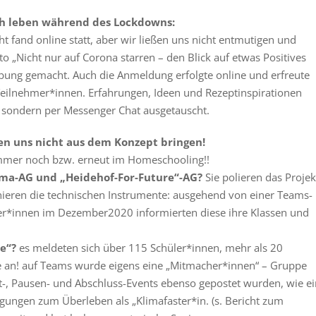
ch leben während des Lockdowns:
t fand online statt, aber wir ließen uns nicht entmutigen und
to „Nicht nur auf Corona starren – den Blick auf etwas Positives
rbung gemacht. Auch die Anmeldung erfolgte online und erfreute
eilnehmer*innen. Erfahrungen, Ideen und Rezeptinspirationen
, sondern per Messenger Chat ausgetauscht.
sen uns nicht aus dem Konzept bringen!
immer noch bzw. erneut im Homeschooling!!
ima-AG und „Heidehof-For-Future“-AG?
Sie polieren das Projek
onieren die technischen Instrumente: ausgehend von einer Teams-
er*innen im Dezember2020 informierten diese ihre Klassen und
e“?
es meldeten sich über 115 Schüler*innen, mehr als 20
e an! auf Teams wurde eigens eine „Mitmacher*innen“ – Gruppe
art-, Pausen- und Abschluss-Events ebenso gepostet wurden, wie e
egungen zum Überleben als „Klimafaster*in. (s. Bericht zum