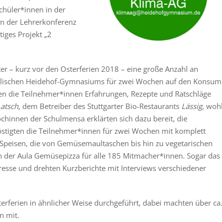
chüler*innen in der
in der Lehrerkonferenz
tiges Projekt „2
er – kurz vor den Osterferien 2018 – eine große Anzahl an
elischen Heidehof-Gymnasiums für zwei Wochen auf den Konsum
hen die Teilnehmer*innen Erfahrungen, Rezepte und Ratschläge
Latsch
, dem Betreiber des Stuttgarter Bio-Restaurants
Lässig
, woh
chinnen der Schulmensa erklärten sich dazu bereit, die
östigten die Teilnehmer*innen für zwei Wochen mit komplett
 Speisen, die von Gemüsemaultaschen bis hin zu vegetarischen
in der Aula Gemüsepizza für alle 185 Mitmacher*innen. Sogar das
resse und drehten Kurzberichte mit Interviews verschiedener
erferien in ähnlicher Weise durchgeführt, dabei machten über ca
n mit.