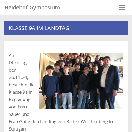
Heidehof-Gymnasium
Togg
navi
KLASSE 9A IM LANDTAG
Am
Dienstag,
den
26.11.24,
besuchte die
Klasse 9a in
Begleitung
von Frau
Sauer und
Frau Gütle den Landtag von Baden-Württemberg in
Stuttgart.