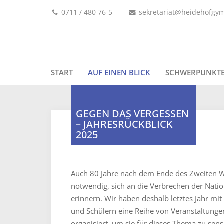
0711 / 480 76-5
sekretariat@heidehofgy
START
AUF EINEN BLICK
SCHWERPUNKT
GEGEN DAS VERGESSEN
– JAHRESRÜCKBLICK
2025
Auch 80 Jahre nach dem Ende des Zweiten We
notwendig, sich an die Verbrechen der Natio
erinnern. Wir haben deshalb letztes Jahr mi
und Schülern eine Reihe von Veranstaltungen
organisiert, um sie für dieses Thema zu sens