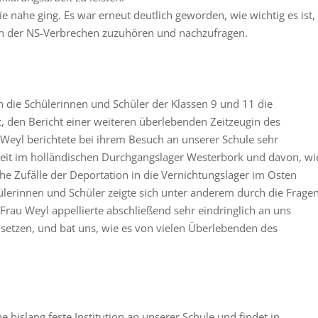
ie nahe ging. Es war erneut deutlich geworden, wie wichtig es ist,
n der NS-Verbrechen zuzuhören und nachzufragen.
die Schülerinnen und Schüler der Klassen 9 und 11 die
 den Bericht einer weiteren überlebenden Zeitzeugin des
 Weyl berichtete bei ihrem Besuch an unserer Schule sehr
dheit im holländischen Durchgangslager Westerbork und davon, wi
che Zufälle der Deportation in die Vernichtungslager im Osten
erinnen und Schüler zeigte sich unter anderem durch die Fragen
. Frau Weyl appellierte abschließend sehr eindringlich an uns
etzen, und bat uns, wie es von vielen Überlebenden des
ne bislang feste Institution an unserer Schule und findet in