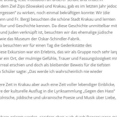
dem Ziel Zips (Slowakei) und Krakau, gab es im letzten Jahr jedo
ergessen“ zu wirken, noch einmal bekräftigen konnte: Wir (die
ann und Fr. Berg) besuchten die schöne Stadt Krakau und lernten
ltur und Geschichte kennen. Da diese Geschichte unmittelbar mit
und Juden verknüpft ist, besuchten wir das ehemalige jüdische
owie das Museum der Oskar-Schindler-Fabrik.
u besuchten wir für einen Tag die Gedenkstätte des
ese Exkursion war ein Erlebnis, das wir als Gruppe noch sehr lan
r ein Ort, der mulmige Gefühle, Trauer und Fassungslosigkeit mi
urreal erschien und doch als bleibender Beweis für die tiefsten
n Schüler sagte: „Das werde ich wahrscheinlich nie wieder
eit in Krakau aber auch eine Zeit voller lebendiger Einblicke,
e der kulturelle Ausflug in die Lyriksammlung „Gegen den Hass“
olnische, jiddische und ukrainische Poesie und Musik über Liebe,