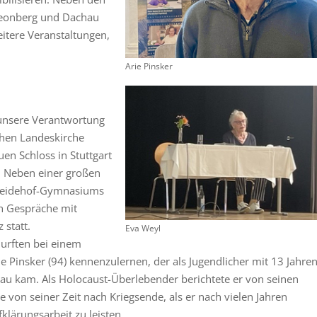
Leonberg und Dachau
eitere Veranstaltungen,
Arie Pinsker
 unsere Verantwortung
chen Landeskirche
en Schloss in Stuttgart
. Neben einer großen
 Heidehof-Gymnasiums
ch Gespräche mit
 statt.
Eva Weyl
urften bei einem
e Pinsker (94) kennenzulernen, der als Jugendlicher mit 13 Jahre
nau kam. Als Holocaust-Überlebender berichtete er von seinen
 von seiner Zeit nach Kriegsende, als er nach vielen Jahren
fklärungsarbeit zu leisten.