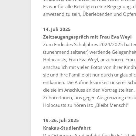
Es war für alle Beteiligten eine Begegnung, d
anwesend zu sein, Überlebenden und Opfer
14. Juli 2025
Zeitzeugengespräch mit Frau Eva Weyl
Zum Ende des Schuljahres 2024/2025 hatten 
(zunehmend seltener) werdende Gelegenheit,
Holocausts, Frau Eva Weyl, anzuhören. Frau
anschaulich mit vielen Fotos von ihrer Kin
sie und ihre Familie oft nur durch unglaubli
entkamen. Die Aufmerksamkeit unserer Schül
die sie im Anschluss an den Vortrag stellten
ZuhörerInnen, uns gegen Ausgrenzung einzus
Holocausts zu hören ist: „Bleibt Mensch!“
19.-26. Juli 2025
Krakau-Studienfahrt
Die Osteuropa-Studienfahrt für die Jg1 ist ei