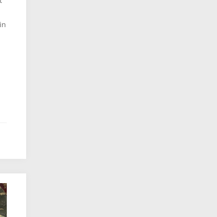
t
in
: