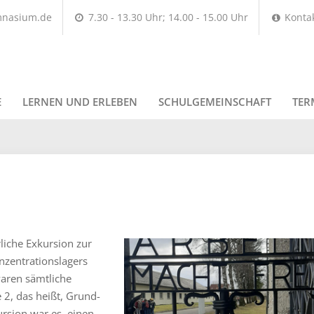
mnasium.de
7.30 - 13.30 Uhr; 14.00 - 15.00 Uhr
Konta
E
LERNEN UND ERLEBEN
SCHULGEMEINSCHAFT
TER
liche Exkursion zur
zentrationslagers
aren sämtliche
 2, das heißt, Grund-
ursion war es, einen