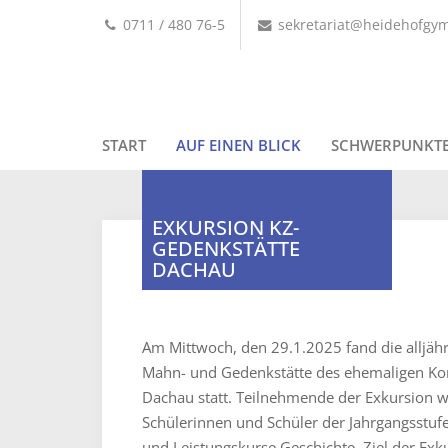
0711 / 480 76-5
sekretariat@heidehofgy
START
AUF EINEN BLICK
SCHWERPUNKT
EXKURSION KZ-
GEDENKSTÄTTE
DACHAU
Am Mittwoch, den 29.1.2025 fand die alljähr
Mahn- und Gedenkstätte des ehemaligen Kon
Dachau statt. Teilnehmende der Exkursion w
Schülerinnen und Schüler der Jahrgangsstufe
und Leistungskurse Geschichte. Ziel der Exk